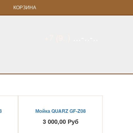
КОРЗИНА
...-..-..
+7 (9..)
8
Мойка QUARZ GF-Z08
3 000,00 Руб