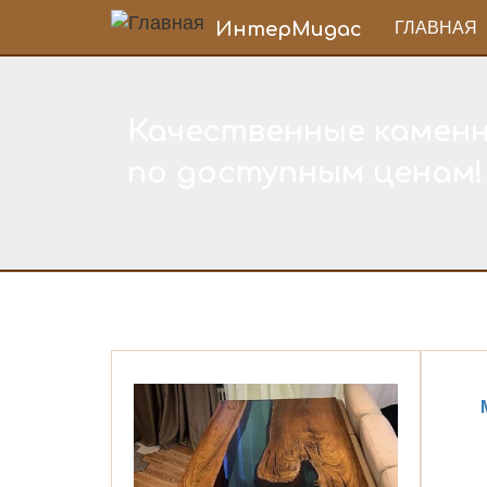
ГЛАВНАЯ
ИнтерМидас
Качественные камен
по доступным ценам!